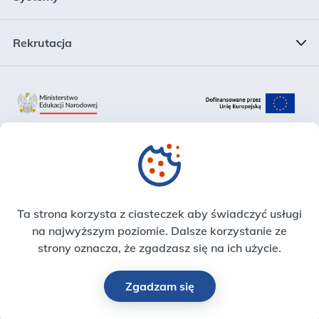
Kierownictwo
System Informacji Oświatowej
Rekrutacja
Struktura
Rejestr Szkół i Placówek Oświatowych
Rekrutacja
Plan działalności
Krajowy System Danych Oświatowych
Zadania
Zintegrowana Platforma Edukacyjna
Sprawozdania finansowe
Strefa Pracownika
Ta strona korzysta z ciasteczek aby świadczyć usługi
Deklaracja dostępności
na najwyższym poziomie. Dalsze korzystanie ze
strony oznacza, że zgadzasz się na ich użycie.
Zgadzam się
© Centrum Informatyczne Edukacji, 2026