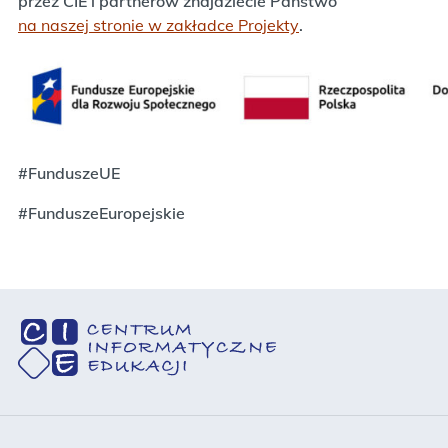
przez CIE i partnerów znajdziecie Państwo
na naszej stronie w zakładce Projekty
.
#FunduszeUE
#FunduszeEuropejskie