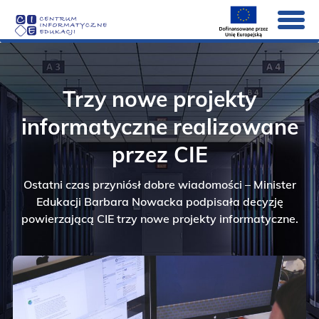
Strona Główna
Trzy nowe projekty
O nas
Pokaż
submenu
informatyczne realizowane
dla
Aktualności
Pokaż
elementu
submenu
przez CIE
O
dla
Rekrutacja
nas
elementu
Aktualności
Ostatni czas przyniósł dobre wiadomości – Minister
Systemy
Pokaż
Edukacji Barbara Nowacka podpisała decyzję
submenu
dla
Projekty
powierzającą CIE trzy nowe projekty informatyczne.
Pokaż
elementu
submenu
Systemy
dla
Kontakt
elementu
Projekty