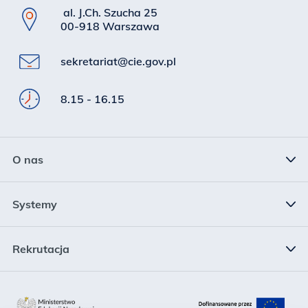
al. J.Ch. Szucha 25
00-918 Warszawa
sekretariat@cie.gov.pl
8.15 - 16.15
O nas
Status prawny
Systemy
Kierownictwo
System Informacji Oświatowej
Rekrutacja
Struktura
Rejestr Szkół i Placówek Oświatowych
Rekrutacja
Plan działalności
Krajowy System Danych Oświatowych