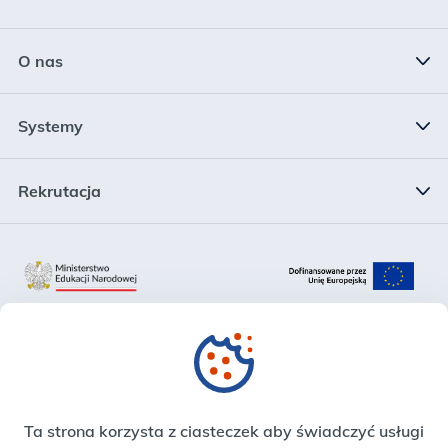
O nas
Status prawny
Systemy
Kierownictwo
System Informacji Oświatowej
Rekrutacja
Struktura
Rejestr Szkół i Placówek Oświatowych
Rekrutacja
Plan działalności
Krajowy System Danych Oświatowych
Zadania
Zintegrowana Platforma Edukacyjna
Sprawozdania finansowe
Strefa Pracownika
Ta strona korzysta z ciasteczek aby świadczyć usługi