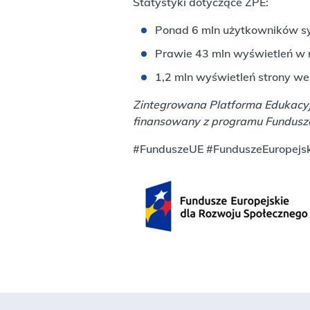
Statystyki dotyczące ZPE:
Ponad 6 mln użytkowników sys
Prawie 43 mln wyświetleń w
1,2 mln wyświetleń strony w
Zintegrowana Platforma Edukacyjn
finansowany z programu Fundusze
#FunduszeUE #FunduszeEuropejsk