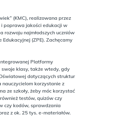
wiek” (KMC), realizowana przez
 i poprawa jakości edukacji w
nia rozwoju najmłodszych uczniów
e Edukacyjnej (ZPE). Zachęcamy
Zintegrowanej Platformy
 swoje klasy, także wtedy, gdy
Oświatowej dotyczących struktur
 nauczycielom korzystanie z
ma ze szkoły, żeby móc korzystać
m również testów, quizów czy
ów czy kodów, sprawdzania
raz z ok. 25 tys. e-materiałów.