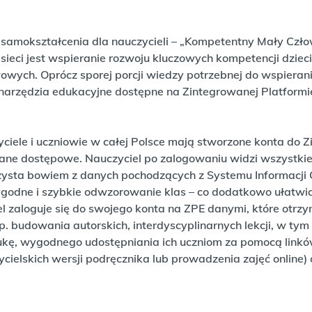
samokształcenia dla nauczycieli – „Kompetentny Mały Czło
ieci jest wspieranie rozwoju kluczowych kompetencji dzieci
owych. Oprócz sporej porcji wiedzy potrzebnej do wspiera
narzędzia edukacyjne dostępne na Zintegrowanej Platformi
iele i uczniowie w całej Polsce mają stworzone konta do 
dane dostępowe. Nauczyciel po zalogowaniu widzi wszystkie
zysta bowiem z danych pochodzących z Systemu Informacji 
ygodne i szybkie odwzorowanie klas – co dodatkowo ułatwia
l zaloguje się do swojego konta na ZPE danymi, które otrzy
np. budowania autorskich, interdyscyplinarnych lekcji, w ty
ukę, wygodnego udostępniania ich uczniom za pomocą link
cielskich wersji podręcznika lub prowadzenia zajęć online) o