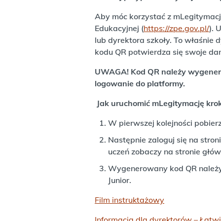
Aby móc korzystać z mLegitymacji
Edukacyjnej (
https://zpe.gov.pl/
). 
lub dyrektora szkoły. To właśnie 
kodu QR potwierdza się swoje dan
UWAGA! Kod QR należy wygenerow
logowanie do platformy.
Jak uruchomić mLegitymację krok
W pierwszej kolejności pobier
Następnie zaloguj się na stron
uczeń zobaczy na stronie głów
Wygenerowany kod QR należy 
Junior.
Film instruktażowy
Informacja dla dyrektorów – Łat