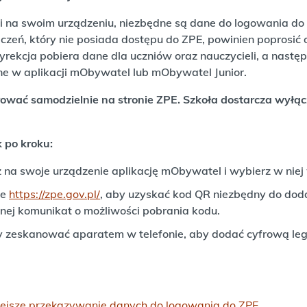
 na swoim urządzeniu, niezbędne są dane do logowania do 
Uczeń, który nie posiada dostępu do ZPE, powinien popros
dyrekcja pobiera dane dla uczniów oraz nauczycieli, a nastę
e w aplikacji mObywatel lub mObywatel Junior.
ać samodzielnie na stronie ZPE. Szkoła dostarcza wyłąc
 po kroku:
z na swoje urządzenie aplikację mObywatel i wybierz w niej
ie
https://zpe.gov.pl/
, aby uzyskać kod QR niezbędny do doda
nej komunikat o możliwości pobrania kodu.
zeskanować aparatem w telefonie, aby dodać cyfrową legi
wiejsze przekazywanie danych do logowania do ZPE