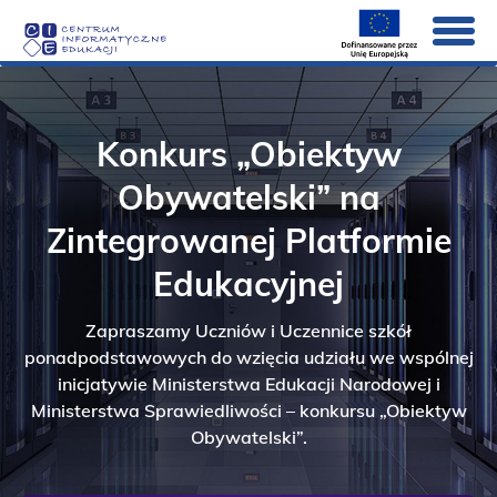
Strona Główna
Konkurs „Obiektyw
O nas
Pokaż
submenu
Obywatelski” na
dla
Aktualności
Pokaż
elementu
submenu
Zintegrowanej Platformie
O
dla
Rekrutacja
nas
elementu
Edukacyjnej
Aktualności
Systemy
Pokaż
submenu
Zapraszamy Uczniów i Uczennice szkół
dla
Projekty
Pokaż
elementu
ponadpodstawowych do wzięcia udziału we wspólnej
submenu
Systemy
dla
Kontakt
inicjatywie Ministerstwa Edukacji Narodowej i
elementu
Ministerstwa Sprawiedliwości – konkursu „Obiektyw
Projekty
Obywatelski”.