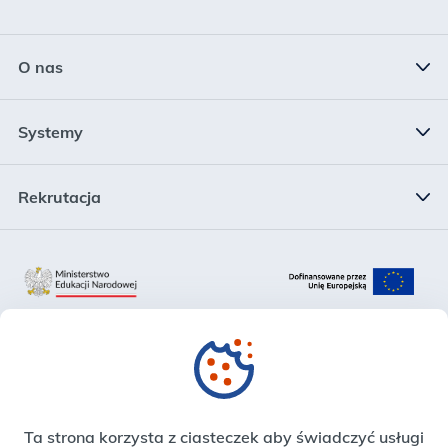
O nas
Status prawny
Systemy
Kierownictwo
System Informacji Oświatowej
Rekrutacja
Struktura
Rejestr Szkół i Placówek Oświatowych
Rekrutacja
Plan działalności
Krajowy System Danych Oświatowych
Zadania
Zintegrowana Platforma Edukacyjna
Sprawozdania finansowe
Strefa Pracownika
Ta strona korzysta z ciasteczek aby świadczyć usługi