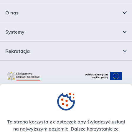
O nas
Status prawny
Systemy
Kierownictwo
System Informacji Oświatowej
Rekrutacja
Struktura
Rejestr Szkół i Placówek Oświatowych
Rekrutacja
Plan działalności
Krajowy System Danych Oświatowych
Zadania
Zintegrowana Platforma Edukacyjna
Sprawozdania finansowe
Strefa Pracownika
Ta strona korzysta z ciasteczek aby świadczyć usługi
Deklaracja dostępności
na najwyższym poziomie. Dalsze korzystanie ze