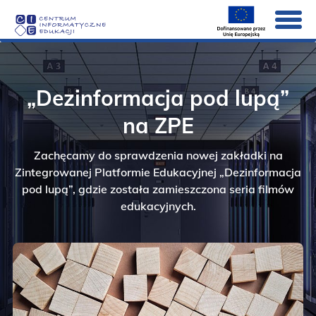
Strona Główna
„Dezinformacja pod lupą”
O nas
Pokaż
submenu
na ZPE
dla
Aktualności
Pokaż
elementu
submenu
O
Zachęcamy do sprawdzenia nowej zakładki na
dla
Rekrutacja
nas
elementu
Zintegrowanej Platformie Edukacyjnej „Dezinformacja
Aktualności
Systemy
pod lupą”, gdzie została zamieszczona seria filmów
Pokaż
submenu
edukacyjnych.
dla
Projekty
Pokaż
elementu
submenu
Systemy
dla
Kontakt
elementu
Projekty