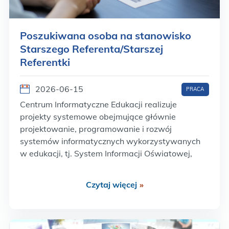
Poszukiwana osoba na stanowisko
Starszego Referenta/Starszej
Referentki
2026-06-15
PRACA
Centrum Informatyczne Edukacji realizuje
projekty systemowe obejmujące głównie
projektowanie, programowanie i rozwój
systemów informatycznych wykorzystywanych
w edukacji, tj. System Informacji Oświatowej,
Krajowy System Danych Oświatowych czy
Zintegrowana Platforma Edukacyjna. W obecnej
Czytaj więcej
»
perspektywie finansowej Centrum bierze udział
we wdrażaniu projektów w ramach Programu
Fundusze Europejskie dla Rozwoju Społecznego.
Adresatami działań są…