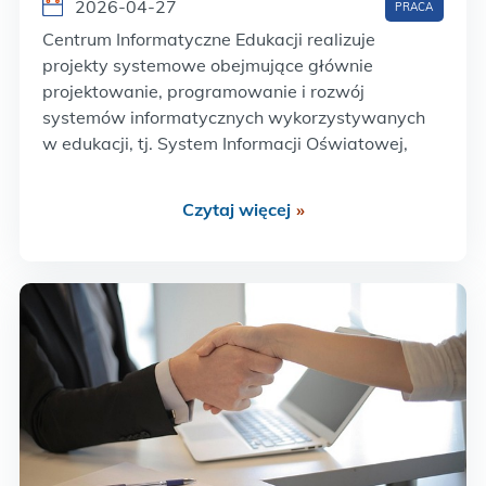
2026-04-27
PRACA
Centrum Informatyczne Edukacji realizuje
projekty systemowe obejmujące głównie
projektowanie, programowanie i rozwój
systemów informatycznych wykorzystywanych
w edukacji, tj. System Informacji Oświatowej,
Krajowy System Danych Oświatowych czy
Zintegrowana Platforma Edukacyjna. W obecnej
Czytaj więcej
»
perspektywie finansowej Centrum bierze udział
we wdrażaniu projektów w ramach Programu
Fundusze Europejskie dla Rozwoju
Społecznego. Adresatami działań są przede…