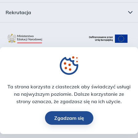
System Informacji Oświatowej
Rekrutacja
Struktura
Rejestr Szkół i Placówek Oświatowych
Rekrutacja
Plan działalności
Krajowy System Danych Oświatowych
Zadania
Zintegrowana Platforma Edukacyjna
Sprawozdania finansowe
Strefa Pracownika
Ta strona korzysta z ciasteczek aby świadczyć usługi
Deklaracja dostępności
na najwyższym poziomie. Dalsze korzystanie ze
strony oznacza, że zgadzasz się na ich użycie.
Zgadzam się
© Centrum Informatyczne Edukacji, 2026