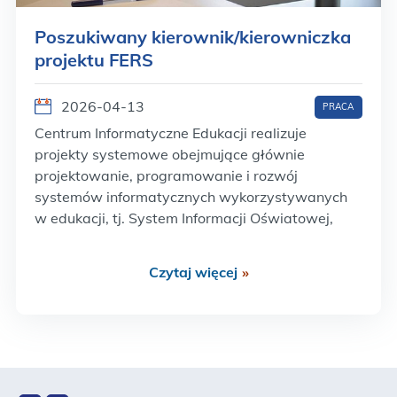
Poszukiwany kierownik/kierowniczka
projektu FERS
2026-04-13
PRACA
Centrum Informatyczne Edukacji realizuje
projekty systemowe obejmujące głównie
projektowanie, programowanie i rozwój
systemów informatycznych wykorzystywanych
w edukacji, tj. System Informacji Oświatowej,
Krajowy System Danych Oświatowych czy
Zintegrowana Platforma Edukacyjna. W obecnej
Czytaj więcej
»
perspektywie finansowej Centrum bierze udział
we wdrażaniu projektów w ramach Programu
Fundusze Europejskie dla Rozwoju Społecznego.
Adresatami działań są…