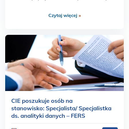
Krajowy System Danych Oświatowych czy
Zintegrowana Platforma Edukacyjna. W obecnej
Czytaj więcej
»
perspektywie finansowej Centrum bierze udział
we wdrażaniu projektów w ramach Programu
Fundusze Europejskie dla Rozwoju Społecznego.
Adresatami działań są…
CIE poszukuje osób na
stanowisko: Specjalista/ Specjalistka
ds. analityki danych – FERS